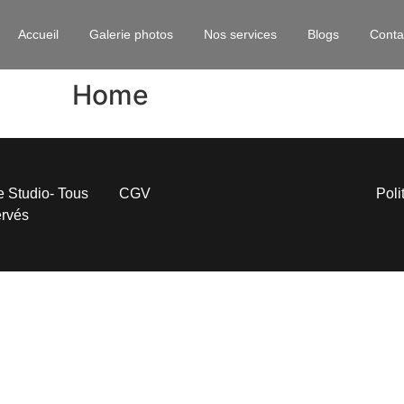
Accueil
Galerie photos
Nos services
Blogs
Conta
Home
 Studio- Tous
CGV
Poli
ervés